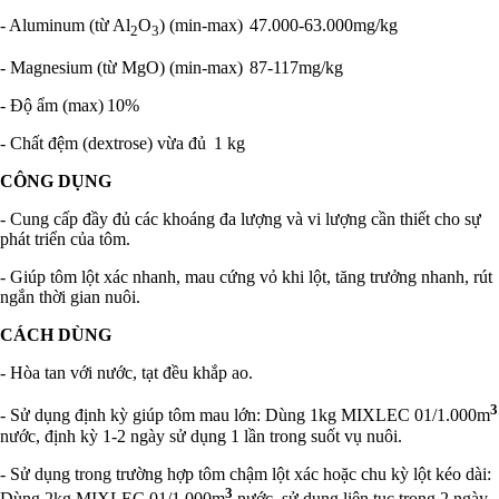
- Aluminum (từ Al
O
) (min-max)
47.000-63.000mg/kg
2
3
- Magnesium (từ MgO) (min-max)
87-117mg/kg
- Độ ẩm (max)
10%
- Chất đệm (dextrose) vừa đủ
1 kg
CÔNG DỤNG
- Cung cấp đầy đủ các khoáng đa lượng và vi lượng cần thiết cho sự
phát triển của tôm.
- Giúp tôm lột xác nhanh, mau cứng vỏ khi lột, tăng trưởng nhanh, rút
ngắn thời gian nuôi.
CÁCH DÙNG
- Hòa tan với nước, tạt đều khắp ao.
3
- Sử dụng định kỳ giúp tôm mau lớn: Dùng 1kg MIXLEC 01/1.000m
nước, định kỳ 1-2 ngày sử dụng 1 lần trong suốt vụ nuôi.
- Sử dụng trong trường hợp tôm chậm lột xác hoặc chu kỳ lột kéo dài:
3
Dùng 2kg MIXLEC 01/1.000m
nước, sử dụng liên tục trong 2 ngày.