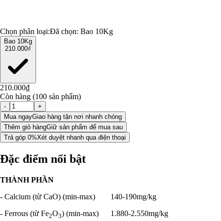
Chọn phân loại:
Đã chọn:
Bao 10Kg
Bao 10Kg
210.000₫
210.000₫
Còn hàng (100 sản phẩm)
-
+
Mua ngay
Giao hàng tận nơi nhanh chóng
Thêm giỏ hàng
Giữ sản phẩm để mua sau
Trả góp 0%
Xét duyệt nhanh qua điện thoại
Đặc điểm nổi bật
THÀNH PHẦN
- Calcium (từ CaO) (min-max)
140-190mg/kg
- Ferrous (từ Fe
O
) (min-max)
1.880-2.550mg/kg
2
3