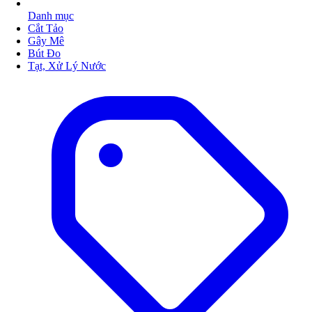
Danh mục
Cắt Tảo
Gây Mê
Bút Đo
Tạt, Xử Lý Nước