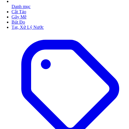
Danh mục
Cắt Tảo
Gây Mê
Bút Đo
Tạt, Xử Lý Nước