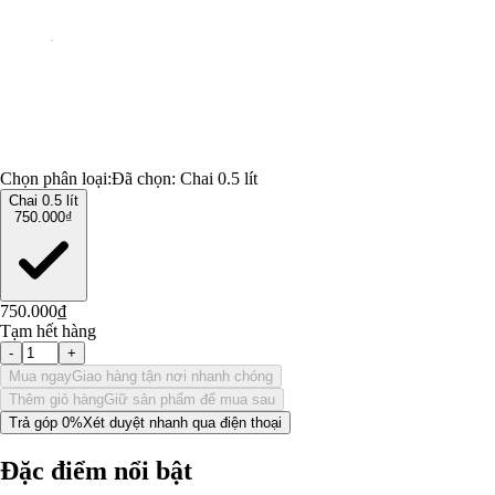
Chọn phân loại:
Đã chọn:
Chai 0.5 lít
Chai 0.5 lít
750.000₫
750.000₫
Tạm hết hàng
-
+
Mua ngay
Giao hàng tận nơi nhanh chóng
Thêm giỏ hàng
Giữ sản phẩm để mua sau
Trả góp 0%
Xét duyệt nhanh qua điện thoại
Đặc điểm nổi bật