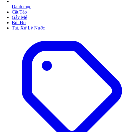
Danh mục
Cắt Tảo
Gây Mê
Bút Đo
Tạt, Xử Lý Nước