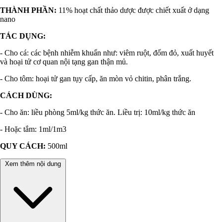
THÀNH PHẦN:
11% hoạt chất thảo dược được chiết xuất ở dạng
nano
TÁC DỤNG:
- Cho cá: các bệnh nhiễm khuẩn như: viêm ruột, đốm đỏ, xuất huyết
và hoại tử cơ quan nội tạng gan thận mủ.
- Cho tôm: hoại tử gan tụy cấp, ăn mòn vỏ chitin, phân trắng.
CÁCH DÙNG:
- Cho ăn: liều phòng 5ml/kg thức ăn. Liều trị: 10ml/kg thức ăn
- Hoặc tắm: 1ml/1m3
QUY CÁCH:
500ml
Xem thêm nội dung