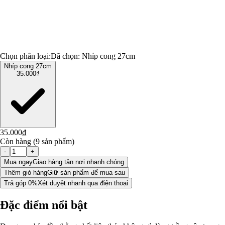
Chọn phân loại:
Đã chọn:
Nhíp cong 27cm
Nhíp cong 27cm
35.000₫
35.000₫
Còn hàng (9 sản phẩm)
-
+
Mua ngay
Giao hàng tận nơi nhanh chóng
Thêm giỏ hàng
Giữ sản phẩm để mua sau
Trả góp 0%
Xét duyệt nhanh qua điện thoại
Đặc điểm nổi bật