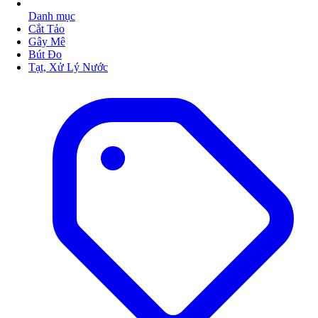
Danh mục
Cắt Tảo
Gây Mê
Bút Đo
Tạt, Xử Lý Nước