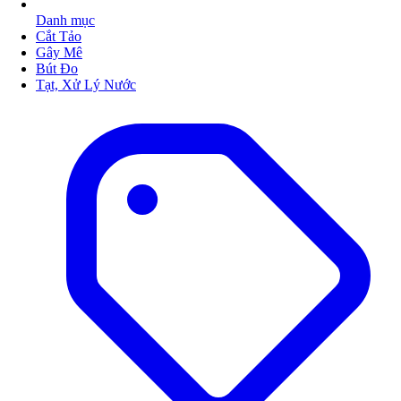
Danh mục
Cắt Tảo
Gây Mê
Bút Đo
Tạt, Xử Lý Nước