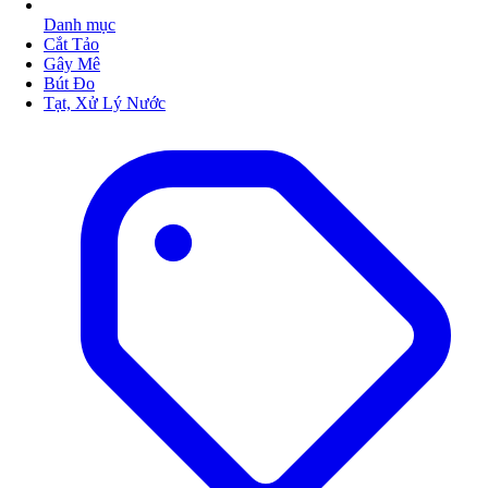
Danh mục
Cắt Tảo
Gây Mê
Bút Đo
Tạt, Xử Lý Nước