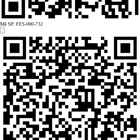
Mã SP:
FES-000-732