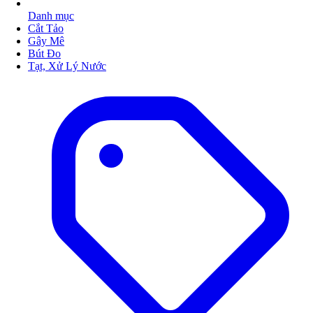
Danh mục
Cắt Tảo
Gây Mê
Bút Đo
Tạt, Xử Lý Nước