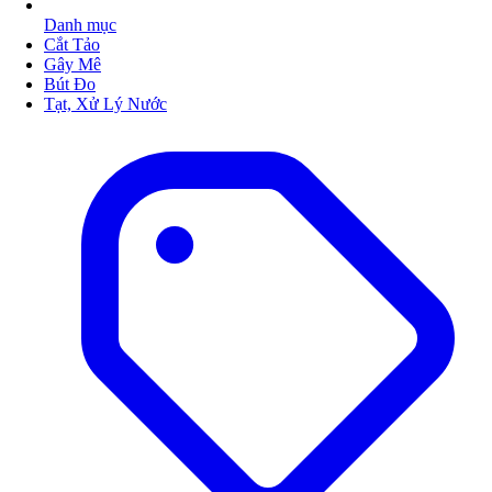
Danh mục
Cắt Tảo
Gây Mê
Bút Đo
Tạt, Xử Lý Nước