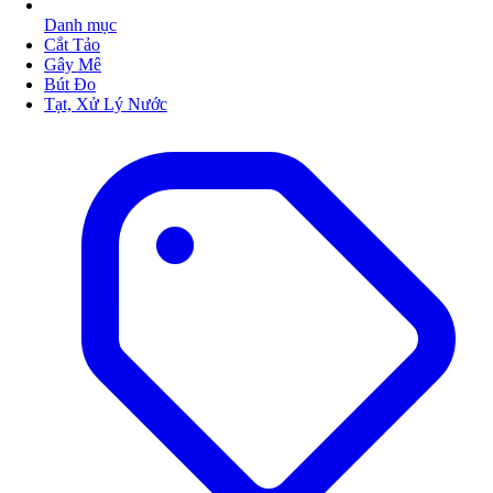
Danh mục
Cắt Tảo
Gây Mê
Bút Đo
Tạt, Xử Lý Nước