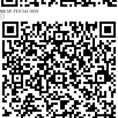
Mã SP:
FES-541-3959