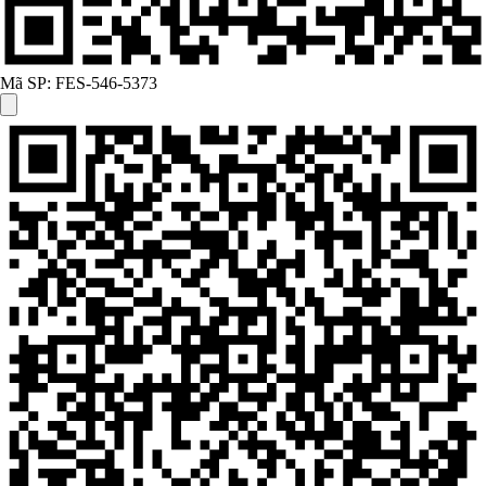
Mã SP:
FES-546-5373