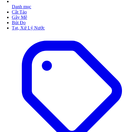
Danh mục
Cắt Tảo
Gây Mê
Bút Đo
Tạt, Xử Lý Nước