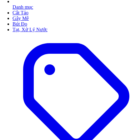
Danh mục
Cắt Tảo
Gây Mê
Bút Đo
Tạt, Xử Lý Nước