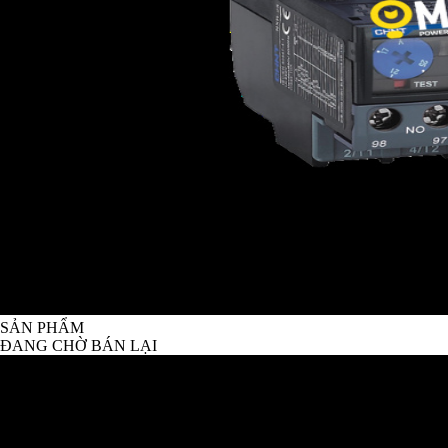
SẢN PHẨM
ĐANG CHỜ BÁN LẠI