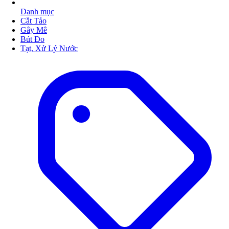
Danh mục
Cắt Tảo
Gây Mê
Bút Đo
Tạt, Xử Lý Nước