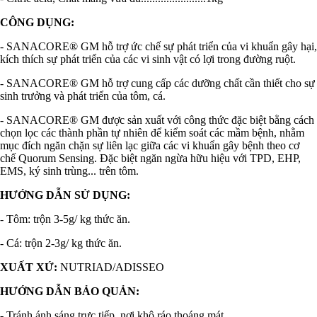
CÔNG DỤNG:
- SANACORE® GM hỗ trợ ức chế sự phát triển của vi khuẩn gây hại,
kích thích sự phát triển của các vi sinh vật có lợi trong đường ruột.
- SANACORE® GM hỗ trợ cung cấp các dưỡng chất cần thiết cho sự
sinh trưởng và phát triển của tôm, cá.
- SANACORE® GM được sản xuất với công thức đặc biệt bằng cách
chọn lọc các thành phần tự nhiên để kiểm soát các mầm bệnh, nhằm
mục đích ngăn chặn sự liên lạc giữa các vi khuẩn gây bệnh theo cơ
chế Quorum Sensing. Đặc biệt ngăn ngừa hữu hiệu với TPD, EHP,
EMS, ký sinh trùng... trên tôm.
HƯỚNG DẪN SỬ DỤNG:
- Tôm: trộn 3-5g/ kg thức ăn.
- Cá: trộn 2-3g/ kg thức ăn.
XUẤT XỨ:
NUTRIAD/ADISSEO
HƯỚNG DẪN BẢO QUẢN:
- Tránh ánh sáng trực tiếp, nơi khô ráo thoáng mát.