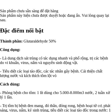
Sản phẩm chưa sẵn sàng để đặt hàng
Sản phẩm này hiện chưa được duyệt hoặc đang ẩn. Vui lòng quay lại
sau.
Đặc điểm nổi bật
Thành phần:
Glutaraldehyde 50%
Công dụng:
- Là dung dịch sát trùng có tác dụng nhanh và phổ rộng, trị các bệnh
do vi khuẩn, virus, nấm và nguyên sinh động vật.
- Tiêu diệt các loại tảo độc, các tác nhân gây bệnh. Cải thiện chất
lượng nước và kích thích tôm lột vỏ
Cách dùng:
- Phòng bệnh cho tôm: 1 lít dùng cho 5.000-8.000m3 nước, 2 tuần xử
lý 1 lần.
- Trị tôm bị bệnh đen mang, đỏ thân, đóng rong, bệnh hoại tử cơ, phát
sáng, virus, nấm, ký sinh trùng, tiêu diệt các loại tảo độc trong nước: 1