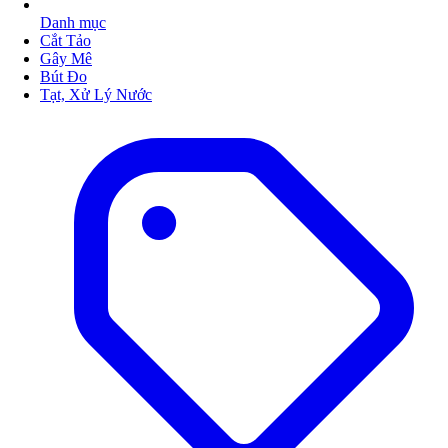
Danh mục
Cắt Tảo
Gây Mê
Bút Đo
Tạt, Xử Lý Nước