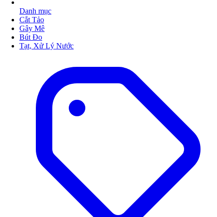
Danh mục
Cắt Tảo
Gây Mê
Bút Đo
Tạt, Xử Lý Nước