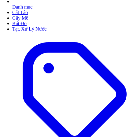
Danh mục
Cắt Tảo
Gây Mê
Bút Đo
Tạt, Xử Lý Nước