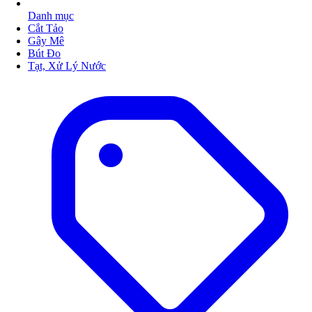
Danh mục
Cắt Tảo
Gây Mê
Bút Đo
Tạt, Xử Lý Nước