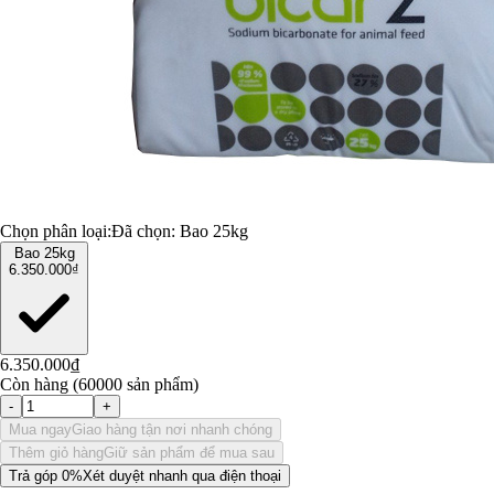
Chọn phân loại:
Đã chọn:
Bao 25kg
Bao 25kg
6.350.000₫
6.350.000₫
Còn hàng (60000 sản phẩm)
-
+
Mua ngay
Giao hàng tận nơi nhanh chóng
Thêm giỏ hàng
Giữ sản phẩm để mua sau
Trả góp 0%
Xét duyệt nhanh qua điện thoại