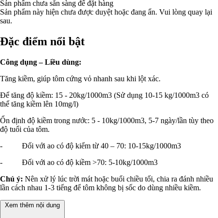
Sản phẩm chưa sẵn sàng để đặt hàng
Sản phẩm này hiện chưa được duyệt hoặc đang ẩn. Vui lòng quay lại
sau.
Đặc điểm nổi bật
Công dụng – Liều dùng:
Tăng kiềm, giúp tôm cứng vỏ nhanh sau khi lột xác.
Để tăng độ kiềm: 15 - 20kg/1000m3 (Sử dụng 10-15 kg/1000m3 có
thể tăng kiềm lên 10mg/l)
Ổn định độ kiềm trong nước: 5 - 10kg/1000m3, 5-7 ngày/lần tùy theo
độ tuổi của tôm.
- Đối với ao có độ kiểm từ 40 – 70: 10-15kg/1000m3
- Đối với ao có độ kiềm >70: 5-10kg/1000m3
Chú ý:
Nên xử lý lúc trời mát hoặc buổi chiều tối, chia ra đánh nhiều
lần cách nhau 1-3 tiếng để tôm không bị sốc do dùng nhiều kiềm.
Xem thêm nội dung