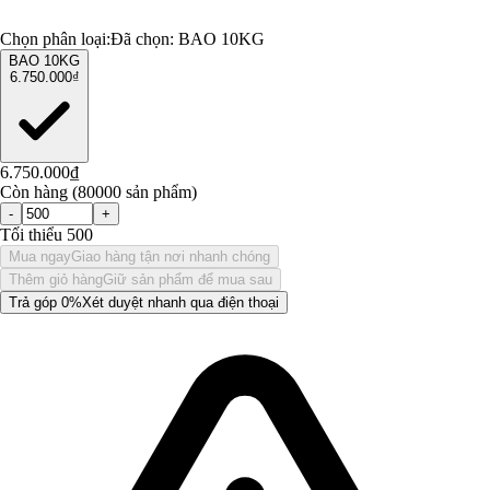
Chọn phân loại:
Đã chọn:
BAO 10KG
BAO 10KG
6.750.000₫
6.750.000₫
Còn hàng (80000 sản phẩm)
-
+
Tối thiểu 500
Mua ngay
Giao hàng tận nơi nhanh chóng
Thêm giỏ hàng
Giữ sản phẩm để mua sau
Trả góp 0%
Xét duyệt nhanh qua điện thoại