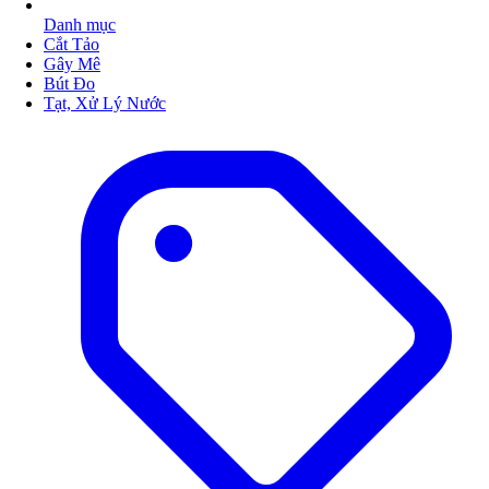
Danh mục
Cắt Tảo
Gây Mê
Bút Đo
Tạt, Xử Lý Nước