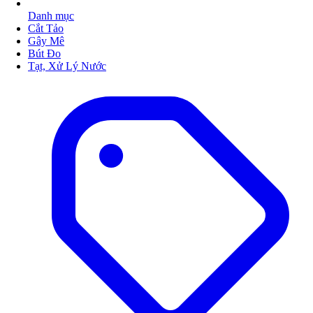
Danh mục
Cắt Tảo
Gây Mê
Bút Đo
Tạt, Xử Lý Nước