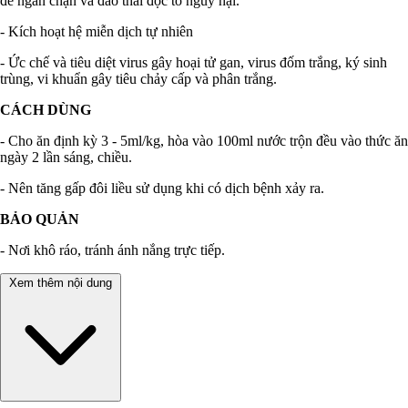
để ngăn chặn và đào thải độc tố nguy hại.
- Kích hoạt hệ miễn dịch tự nhiên
- Ức chế và tiêu diệt virus gây hoại tử gan, virus đốm trắng, ký sinh
trùng, vi khuẩn gây tiêu chảy cấp và phân trắng.
CÁCH DÙNG
- Cho ăn định kỳ 3 - 5ml/kg, hòa vào 100ml nước trộn đều vào thức ăn
ngày 2 lần sáng, chiều.
- Nên tăng gấp đôi liều sử dụng khi có dịch bệnh xảy ra.
BẢO QUẢN
- Nơi khô ráo, tránh ánh nắng trực tiếp.
Xem thêm nội dung