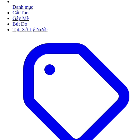
Danh mục
Cắt Tảo
Gây Mê
Bút Đo
Tạt, Xử Lý Nước