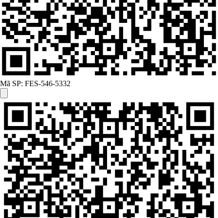
Mã SP:
FES-546-5332