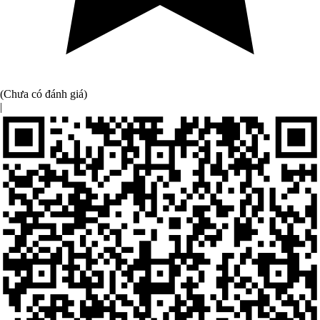
(Chưa có đánh giá)
|