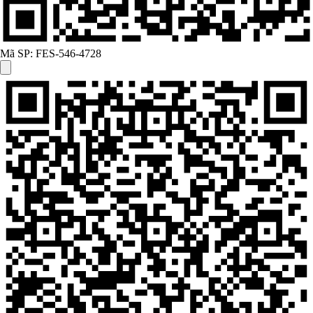
Mã SP:
FES-546-4728