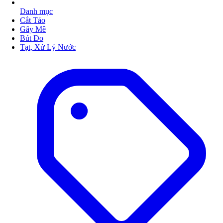
Danh mục
Cắt Tảo
Gây Mê
Bút Đo
Tạt, Xử Lý Nước