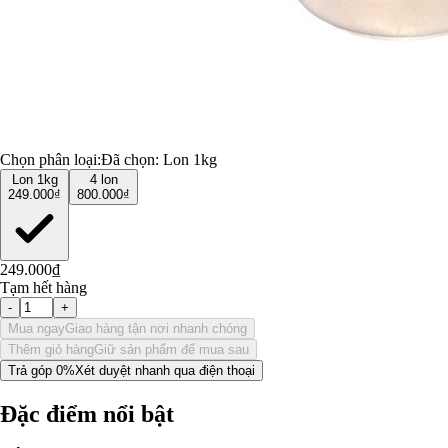
Chọn phân loại:
Đã chọn:
Lon 1kg
Lon 1kg
4 lon
249.000₫
800.000₫
249.000₫
Tạm hết hàng
-
+
Mua ngay
Giao hàng tận nơi nhanh chóng
Thêm giỏ hàng
Giữ sản phẩm để mua sau
Trả góp 0%
Xét duyệt nhanh qua điện thoại
Đặc điểm nổi bật