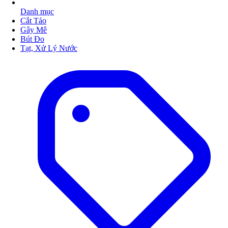
Danh mục
Cắt Tảo
Gây Mê
Bút Đo
Tạt, Xử Lý Nước