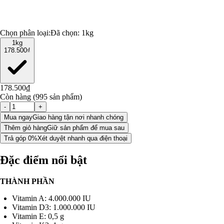
Chọn phân loại:
Đã chọn:
1kg
1kg
178.500₫
178.500₫
Còn hàng (995 sản phẩm)
-
+
Mua ngay
Giao hàng tận nơi nhanh chóng
Thêm giỏ hàng
Giữ sản phẩm để mua sau
Trả góp 0%
Xét duyệt nhanh qua điện thoại
Đặc điểm nổi bật
THÀNH PHẦN
Vitamin A: 4.000.000 IU
Vitamin D3: 1.000.000 IU
Vitamin E: 0,5 g