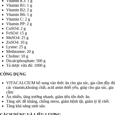
Vitamin K3: 1 g
Vitamin B1: 1 g
Vitamin B2: 2 g
Vitamin B6: 1 g
Vitamin C: 2 g
Vitamin PP: 2 g
CuSO4: 2 g
FeSO4: 15 g
MnSO4: 25 g
ZnSO4: 10 g
Lysine: 25 g
Methionine: 20 g
Choline: 10 g
Dicalciphosphate: 500 g
Tá dược vừa đủ: 1000 g
CÔNG DỤNG
VITACALCIUM bổ sung vào thức ăn cho gia súc, gia cầm đầy đủ
các vitamin,khoáng chất, acid amin thiết yếu, giúp cho gia súc, gia
cầm:
Ăn nhiều, tăng trưởng nhanh, giảm tiêu tốn thức ăn.
Tăng sức đề kháng, chống stress, giảm bệnh tật, giảm tỷ lệ chết.
Tăng khả năng sinh sản.
CÁCH DÙNG VÀ LIỀU LƯỢNG