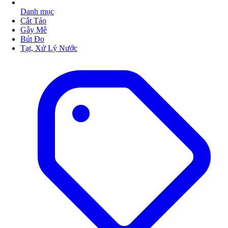
Danh mục
Cắt Tảo
Gây Mê
Bút Đo
Tạt, Xử Lý Nước