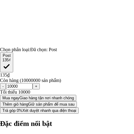
Chọn phân loại:
Đã chọn:
Post
Post
135₫
135₫
Còn hàng (10000000 sản phẩm)
-
+
Tối thiểu 10000
Mua ngay
Giao hàng tận nơi nhanh chóng
Thêm giỏ hàng
Giữ sản phẩm để mua sau
Trả góp 0%
Xét duyệt nhanh qua điện thoại
Đặc điểm nổi bật