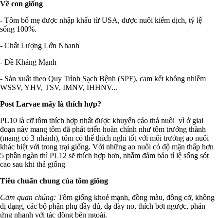
Về con giống
- Tôm bố mẹ được nhập khẩu từ USA, được nuôi kiểm dịch, tỷ lệ
sống 100%.
- Chất Lượng Lớn Nhanh
- Đề Kháng Mạnh
- Sản xuất theo Quy Trình Sạch Bệnh (SPF), cam kết không nhiễm
WSSV, YHV, TSV, IMNV, IHHNV...
Post Larvae mấy là thích hợp?
PL10 là cỡ tôm thích hợp nhất được khuyến cáo thả nuôi vì ở giai
đoạn này mang tôm đã phát triển hoàn chỉnh như tôm trưởng thành
(mang có 3 nhánh), tôm có thể thích nghi tốt với môi trường ao nuôi
khác biệt với trong trại giống. Với những ao nuôi có độ mặn thấp hơn
5 phần ngàn thì PL12 sẽ thích hợp hơn, nhằm đảm bảo tỉ lệ sống sót
cao sau khi thả giống
Tiêu chuẩn chung của tôm giống
Cảm quan chúng:
Tôm giống khoẻ mạnh, đồng màu, đồng cỡ, không
dị dạng, các bộ phận phụ đầy đủ, dạ dày no, thích bơi ngược, phản
ứng nhanh với tác động bên ngoài.