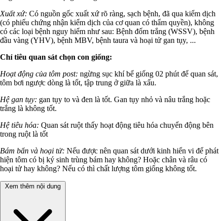
Xuất xứ:
Có nguồn gốc xuất xứ rõ ràng, sạch bệnh, đã qua kiểm dịch
(có phiếu chứng nhận kiểm dịch của cơ quan có thẩm quyền), không
có các loại bệnh nguy hiểm như sau: Bệnh đốm trắng (WSSV), bệnh
đầu vàng (YHV), bệnh MBV, bệnh taura và hoại tử gan tụy, ...
Chỉ tiêu quan sát chọn con giống:
Hoạt động của tôm post:
ngừng sục khí bể giống 02 phút để quan sát,
tôm bơi ngược dòng là tốt, tập trung ở giữa là xấu.
Hệ gan tụy:
gan tụy to và đen là tốt. Gan tụy nhỏ và nâu trắng hoặc
trắng là không tốt.
Hệ tiêu hóa:
Quan sát ruột thấy hoạt động tiêu hóa chuyển động bên
trong ruột là tốt
Bám bẩn và hoại tử:
Nếu được nên quan sát dưới kinh hiển vi để phát
hiện tôm có bị ký sinh trùng bám hay không? Hoặc chân và râu có
hoại tử hay không? Nếu có thì chất lượng tôm giống không tốt.
Xem thêm nội dung