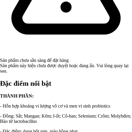
Sản phẩm chưa sẵn sàng để đặt hàng
Sản phẩm này hiện chưa được duyệt hoặc đang ẩn. Vui lòng quay lại
sau.
Đặc điểm nổi bật
THÀNH PHẦN:
- Hỗn hợp khoáng vi lượng vô cơ và men vi sinh probiotics
- Đồng; Sắt; Mangan; Kẽm; I-ốt; Cô-ban; Selenium; Crôm; Molybđen;
Bào tử lactobacillus
- Đặc điểm: dạng bột mịn, màu hồng nhạt