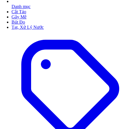
Danh mục
Cắt Tảo
Gây Mê
Bút Đo
Tạt, Xử Lý Nước