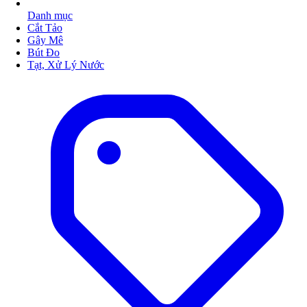
Danh mục
Cắt Tảo
Gây Mê
Bút Đo
Tạt, Xử Lý Nước