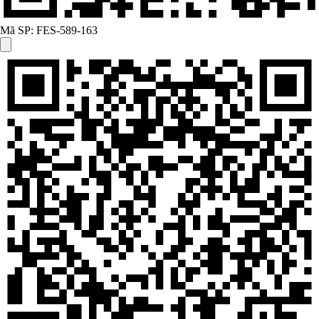
Mã SP:
FES-589-163