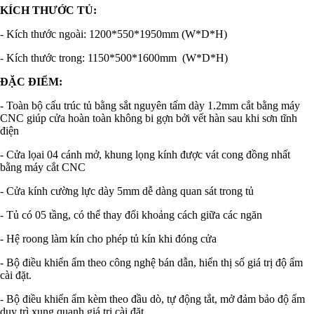
KÍCH THƯỚC TỦ:
- Kích thước ngoài: 1200*550*1950mm (W*D*H)
- Kích thước trong: 1150*500*1600mm (W*D*H)
ĐẶC ĐIỂM:
- Toàn bộ cấu trúc tủ bằng sắt nguyên tấm dày 1.2mm cắt bằng máy
CNC giúp cửa hoàn toàn không bi gợn bởi vết hàn sau khi sơn tĩnh
điện
- Cửa lọai 04 cánh mở, khung lọng kính được vát cong đồng nhất
bằng máy cắt CNC
- Cửa kính cường lực dày 5mm dễ dàng quan sát trong tủ
- Tủ có 05 tầng, có thể thay đổi khoảng cách giữa các ngăn
- Hệ roong làm kín cho phép tủ kín khi đóng cửa
- Bộ điều khiển ẩm theo công nghệ bán dẫn, hiển thị số giá trị độ ẩm
cài đặt.
- Bộ điều khiển ẩm kèm theo đầu dò, tự động tắt, mở đảm bảo độ ẩm
duy trì xung quanh giá trị cài đặt.