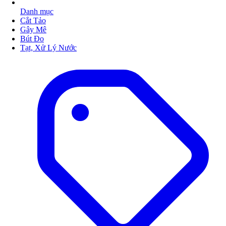
Danh mục
Cắt Tảo
Gây Mê
Bút Đo
Tạt, Xử Lý Nước