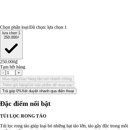
Chọn phân loại:
Đã chọn:
lựa chọn 1
lựa chọn 1
250.000₫
250.000₫
Tạm hết hàng
-
+
Mua ngay
Giao hàng tận nơi nhanh chóng
Thêm giỏ hàng
Giữ sản phẩm để mua sau
Trả góp 0%
Xét duyệt nhanh qua điện thoại
Đặc điểm nổi bật
TÚI LỌC RONG TẢO
Túi lọc rong tảo giúp loại bỏ những hạt tảo lớn, tảo gây độc trong môi