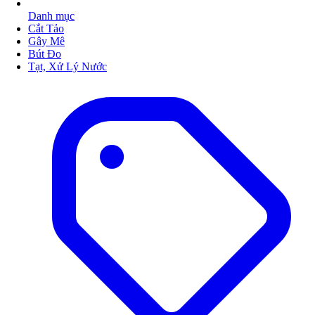
Danh mục
Cắt Tảo
Gây Mê
Bút Đo
Tạt, Xử Lý Nước