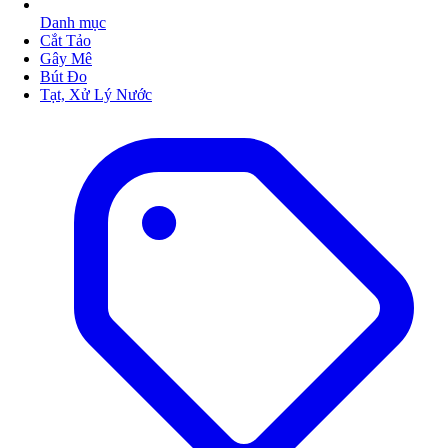
Danh mục
Cắt Tảo
Gây Mê
Bút Đo
Tạt, Xử Lý Nước