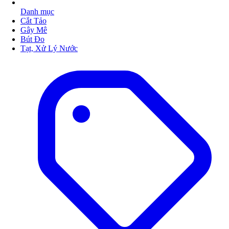
Danh mục
Cắt Tảo
Gây Mê
Bút Đo
Tạt, Xử Lý Nước