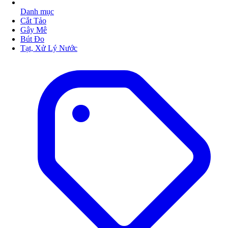
Danh mục
Cắt Tảo
Gây Mê
Bút Đo
Tạt, Xử Lý Nước