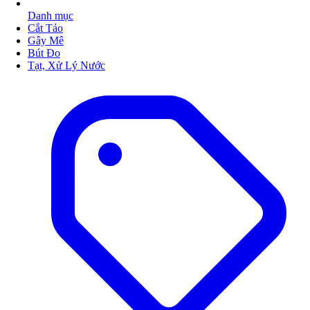
Danh mục
Cắt Tảo
Gây Mê
Bút Đo
Tạt, Xử Lý Nước