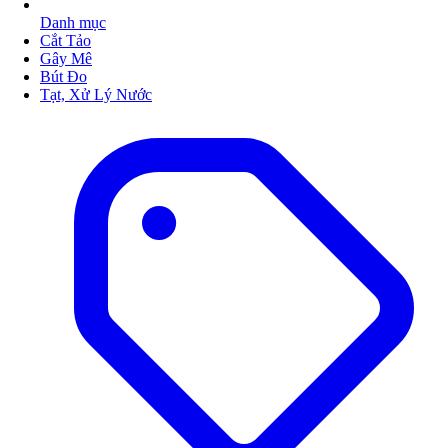
Danh mục
Cắt Tảo
Gây Mê
Bút Đo
Tạt, Xử Lý Nước