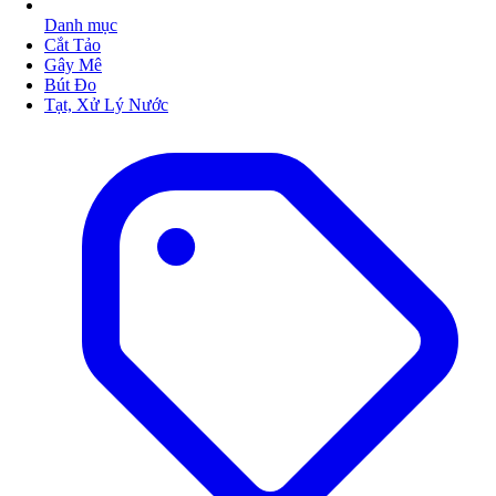
Danh mục
Cắt Tảo
Gây Mê
Bút Đo
Tạt, Xử Lý Nước