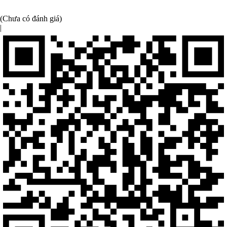
(Chưa có đánh giá)
|