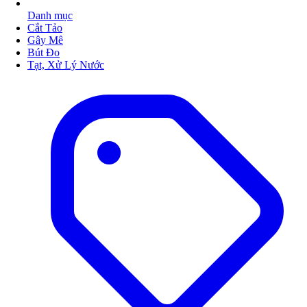
Danh mục
Cắt Tảo
Gây Mê
Bút Đo
Tạt, Xử Lý Nước