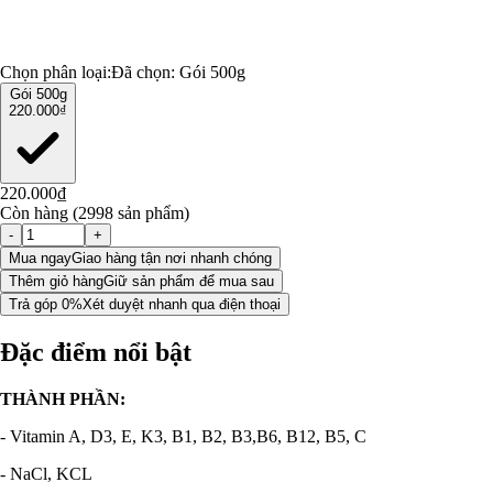
Chọn phân loại:
Đã chọn:
Gói 500g
Gói 500g
220.000₫
220.000₫
Còn hàng (2998 sản phẩm)
-
+
Mua ngay
Giao hàng tận nơi nhanh chóng
Thêm giỏ hàng
Giữ sản phẩm để mua sau
Trả góp 0%
Xét duyệt nhanh qua điện thoại
Đặc điểm nổi bật
THÀNH PHẦN:
- Vitamin A, D3, E, K3, B1, B2, B3,B6, B12, B5, C
- NaCl, KCL