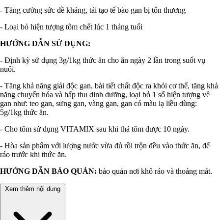
- Tăng cường sức đề kháng, tái tạo tế bào gan bị tổn thương
- Loại bỏ hiện tượng tôm chết lúc 1 tháng tuổi
HƯỚNG DẪN SỬ DỤNG:
- Định kỳ sử dụng 3g/1kg thức ăn cho ăn ngày 2 lần trong suốt vụ
nuôi.
- Tăng khả năng giải độc gan, bài tiết chất độc ra khỏi cơ thể, tăng khả
năng chuyển hóa và hấp thu dinh dưỡng, loại bỏ 1 số hiện tượng về
gan như: teo gan, sưng gan, vàng gan, gan có màu lạ liều dùng:
5g/1kg thức ăn.
- Cho tôm sử dụng VITAMIX sau khi thả tôm được 10 ngày.
- Hòa sản phẩm với lượng nước vừa đủ rồi trộn đều vào thức ăn, để
ráo trước khi thức ăn.
HƯỚNG DẪN BẢO QUẢN:
bảo quản nơi khô ráo và thoáng mát.
Xem thêm nội dung