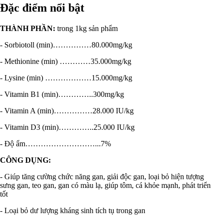
Đặc điểm nổi bật
THÀNH PHẦN:
trong 1kg sản phẩm
- Sorbiotoll (min)……………80.000mg/kg
- Methionine (min) …………35.000mg/kg
- Lysine (min) ………………15.000mg/kg
- Vitamin B1 (min)…………..300mg/kg
- Vitamin A (min)……………28.000 IU/kg
- Vitamin D3 (min)…………..25.000 IU/kg
- Độ ẩm………………………...7%
CÔNG DỤNG:
- Giúp tăng cường chức năng gan, giải độc gan, loại bỏ hiện tượng
sưng gan, teo gan, gan có màu lạ, giúp tôm, cá khỏe mạnh, phát triển
tốt
- Loại bỏ dư lượng kháng sinh tích tụ trong gan