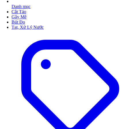
Danh mục
Cắt Tảo
Gây Mê
Bút Đo
Tạt, Xử Lý Nước