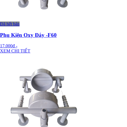
Đã hết bán
Phụ Kiện Oxy Đáy -F60
17.000đ
-
XEM CHI TIẾT