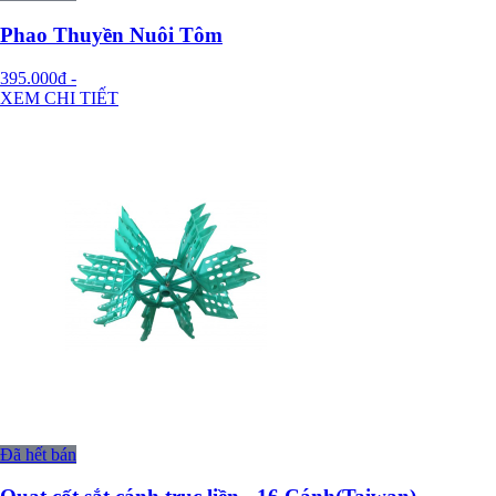
Phao Thuyền Nuôi Tôm
395.000đ
-
XEM CHI TIẾT
Đã hết bán