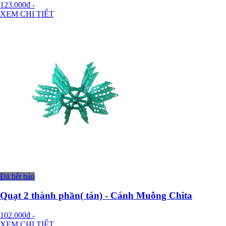
123.000đ
-
XEM CHI TIẾT
Đã hết bán
Quạt 2 thành phần( tán) - Cánh Muỗng Chita
102.000đ
-
XEM CHI TIẾT