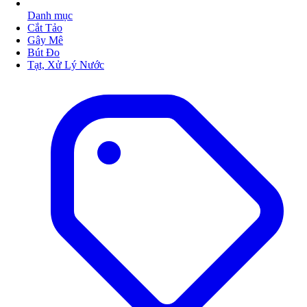
Danh mục
Cắt Tảo
Gây Mê
Bút Đo
Tạt, Xử Lý Nước