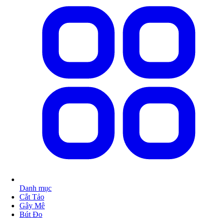
Danh mục
Cắt Tảo
Gây Mê
Bút Đo