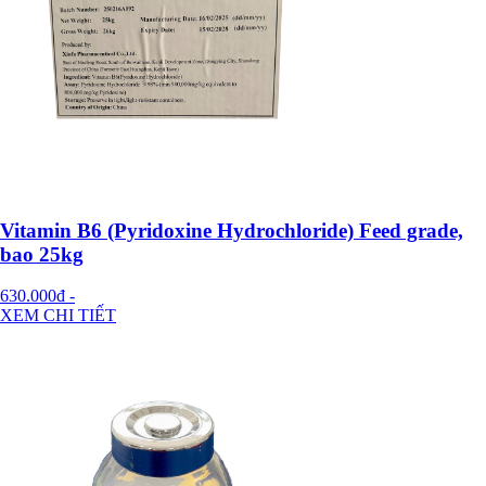
Vitamin B6 (Pyridoxine Hydrochloride) Feed grade,
bao 25kg
630.000đ
-
XEM CHI TIẾT