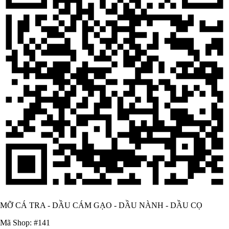
MỠ CÁ TRA - DẦU CÁM GẠO - DẦU NÀNH - DẦU CỌ
Mã Shop: #141