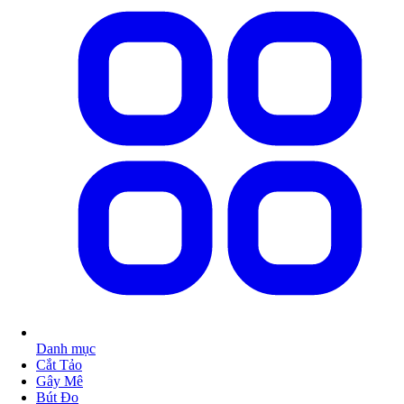
Danh mục
Cắt Tảo
Gây Mê
Bút Đo