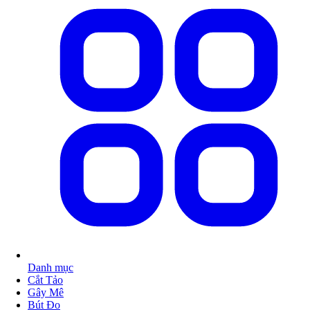
Danh mục
Cắt Tảo
Gây Mê
Bút Đo