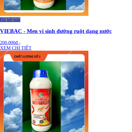
Đã hết bán
VIEBAC - Men vi sinh đường ruột dạng nước
200.000đ
-
XEM CHI TIẾT