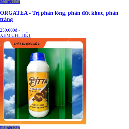
Đã hết bán
ORGATEA - Trị phân lỏng, phân đứt khúc, phân
trắng
250.000đ
-
XEM CHI TIẾT
Đã hết bán