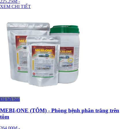
225.250đ
-
XEM CHI TIẾT
Đã hết bán
MEBI-ONE (TÔM) - Phòng bệnh phân trắng trên
tôm
264.000đ
-