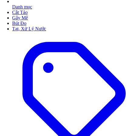
Danh mục
Cắt Tảo
Gây Mê
Bút Đo
Tạt, Xử Lý Nước