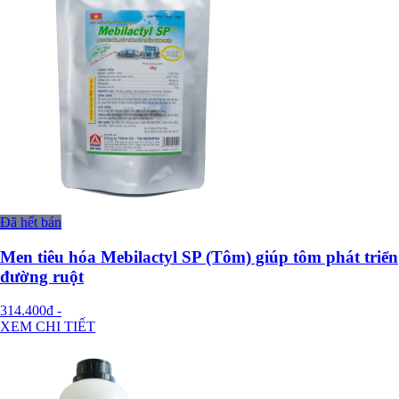
Đã hết bán
Men tiêu hóa Mebilactyl SP (Tôm) giúp tôm phát triển
đường ruột
314.400đ
-
XEM CHI TIẾT