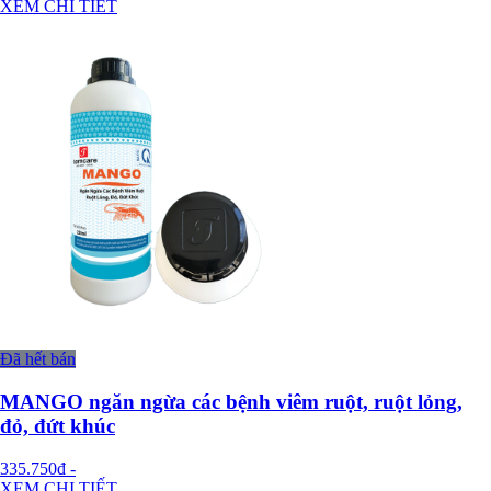
XEM CHI TIẾT
Đã hết bán
MANGO ngăn ngừa các bệnh viêm ruột, ruột lỏng,
đỏ, đứt khúc
335.750đ
-
XEM CHI TIẾT