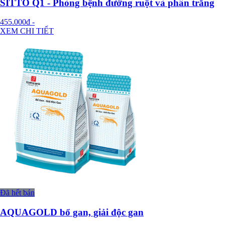
SITTO Q1 - Phòng bệnh đường ruột và phân trắng
455.000đ
-
XEM CHI TIẾT
Đã hết bán
AQUAGOLD bổ gan, giải độc gan