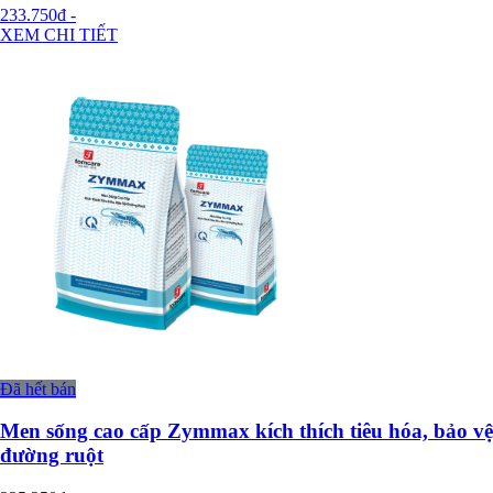
233.750đ
-
XEM CHI TIẾT
Đã hết bán
Men sống cao cấp Zymmax kích thích tiêu hóa, bảo vệ
đường ruột