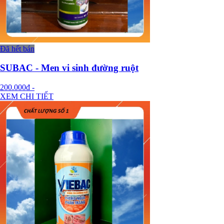
Đã hết bán
SUBAC - Men vi sinh đường ruột
200.000đ
-
XEM CHI TIẾT