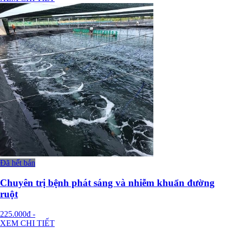
Đã hết bán
Chuyên trị bệnh phát sáng và nhiễm khuẩn đường
ruột
225.000đ
-
XEM CHI TIẾT