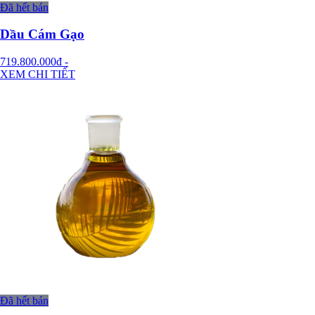
Đã hết bán
Dầu Cám Gạo
719.800.000đ
-
XEM CHI TIẾT
Đã hết bán