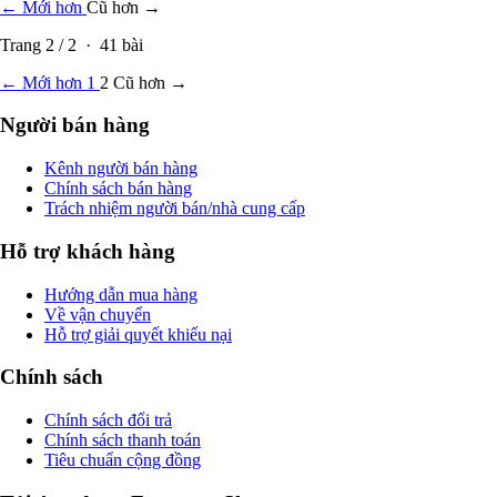
← Mới hơn
Cũ hơn →
Trang
2
/
2
·
41
bài
← Mới hơn
1
2
Cũ hơn →
Người bán hàng
Kênh người bán hàng
Chính sách bán hàng
Trách nhiệm người bán/nhà cung cấp
Hỗ trợ khách hàng
Hướng dẫn mua hàng
Về vận chuyển
Hỗ trợ giải quyết khiếu nại
Chính sách
Chính sách đổi trả
Chính sách thanh toán
Tiêu chuẩn cộng đồng