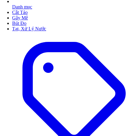
Danh mục
Cắt Tảo
Gây Mê
Bút Đo
Tạt, Xử Lý Nước