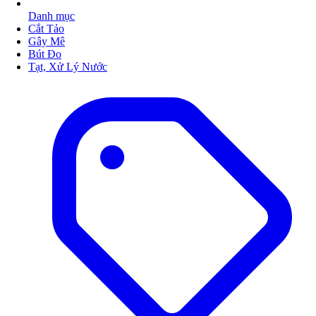
Danh mục
Cắt Tảo
Gây Mê
Bút Đo
Tạt, Xử Lý Nước