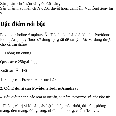
Sản phẩm chưa sẵn sàng để đặt hàng
Sản phẩm này hiện chưa được duyệt hoặc đang ẩn. Vui lòng quay lại
sau.
Đặc điểm nổi bật
Povidone Iodine Amphray Ấn Độ là hóa chất diệt khuẩn. Povidone
Iodine Amphray được sử dụng rộng rãi để xử lý nước và dùng được
cho cả trại giống
1. Thông tin chung
Quy cách: 25kg/thùng
Xuất xứ: Ấn Độ
Thành phần: Povidone Iodine 12%
2. Công dụng của Povidone Iodine Amphray
– Tiêu diệt nhanh các loại vi khuẩn, vi nấm, protozoa và các bào tử.
– Phòng và trị vi khuẩn gây bệnh phát, mòn đuôi, đứt râu, phồng
mang, đen mang, đóng rong, nhớt, nấm bông, chấm đen, ….