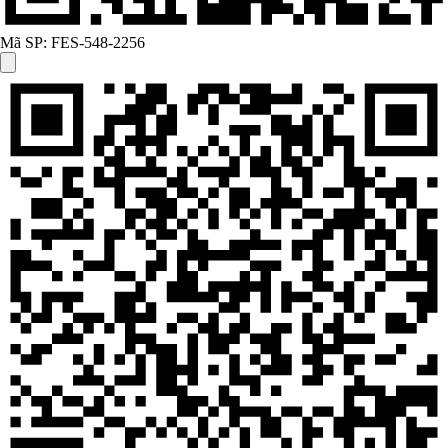
Mã SP:
FES-548-2256