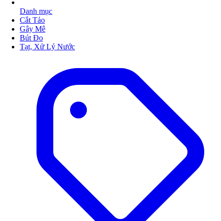
Danh mục
Cắt Tảo
Gây Mê
Bút Đo
Tạt, Xử Lý Nước