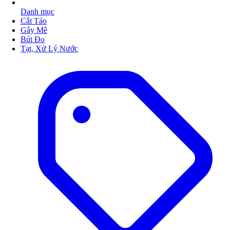
Danh mục
Cắt Tảo
Gây Mê
Bút Đo
Tạt, Xử Lý Nước