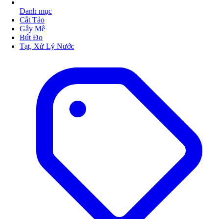
Danh mục
Cắt Tảo
Gây Mê
Bút Đo
Tạt, Xử Lý Nước