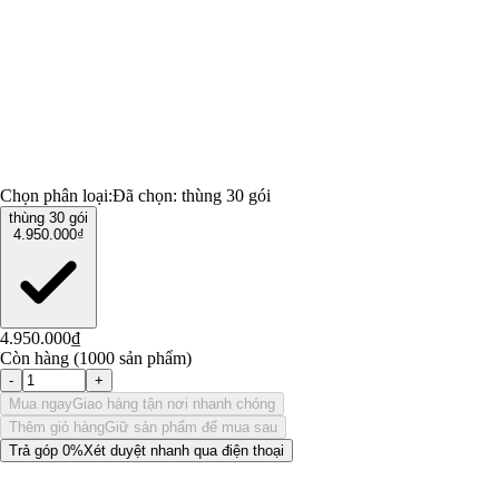
Chọn phân loại:
Đã chọn:
thùng 30 gói
thùng 30 gói
4.950.000₫
4.950.000₫
Còn hàng (1000 sản phẩm)
-
+
Mua ngay
Giao hàng tận nơi nhanh chóng
Thêm giỏ hàng
Giữ sản phẩm để mua sau
Trả góp 0%
Xét duyệt nhanh qua điện thoại