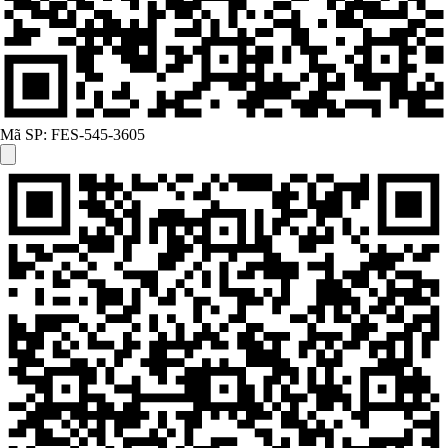
Mã SP:
FES-545-3605