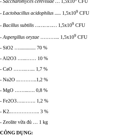
- Saccharomyces cerevisiae …
1,5x10
CFU
9
- Lactobacillus acidophilus .....
1,5x10
CFU
9
- Bacillus subtilis ……………
1,5x10
CFU
9
- Aspergillus oryzae
………... 1,5x10
CFU
- SiO2 …............. 70 %
- Al2O3 …...…… 10 %
- CaO ……..…... 1,7 %
- Na2O ..………..1,2 %
- MgO ……...…. 0,8 %
- Fe2O3…..……. 1,2 %
- K2..…………….. 3 %
- Zeolite vừa đủ … 1 kg
CÔNG DỤNG: