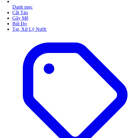
Danh mục
Cắt Tảo
Gây Mê
Bút Đo
Tạt, Xử Lý Nước