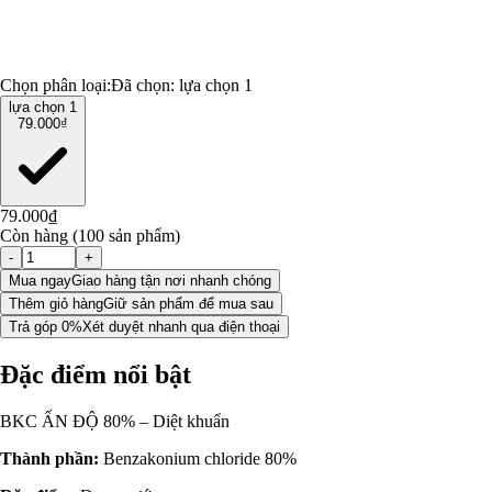
Chọn phân loại:
Đã chọn:
lựa chọn 1
lựa chọn 1
79.000₫
79.000₫
Còn hàng (100 sản phẩm)
-
+
Mua ngay
Giao hàng tận nơi nhanh chóng
Thêm giỏ hàng
Giữ sản phẩm để mua sau
Trả góp 0%
Xét duyệt nhanh qua điện thoại
Đặc điểm nổi bật
BKC ẤN ĐỘ 80% – Diệt khuẩn
Thành phần:
Benzakonium chloride 80%