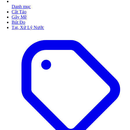
Danh mục
Cắt Tảo
Gây Mê
Bút Đo
Tạt, Xử Lý Nước