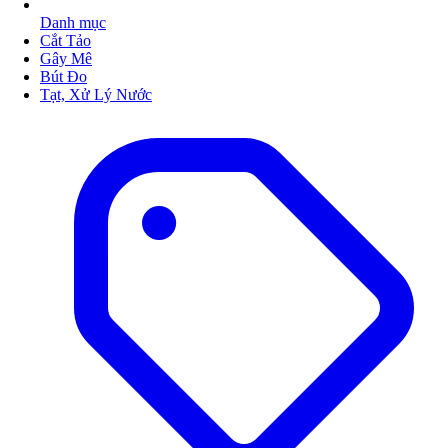
Danh mục
Cắt Tảo
Gây Mê
Bút Đo
Tạt, Xử Lý Nước