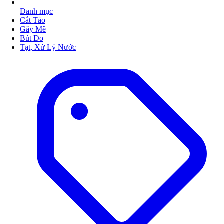
Danh mục
Cắt Tảo
Gây Mê
Bút Đo
Tạt, Xử Lý Nước