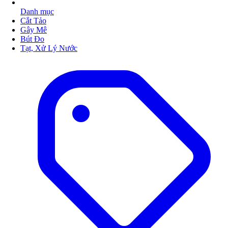
Danh mục
Cắt Tảo
Gây Mê
Bút Đo
Tạt, Xử Lý Nước